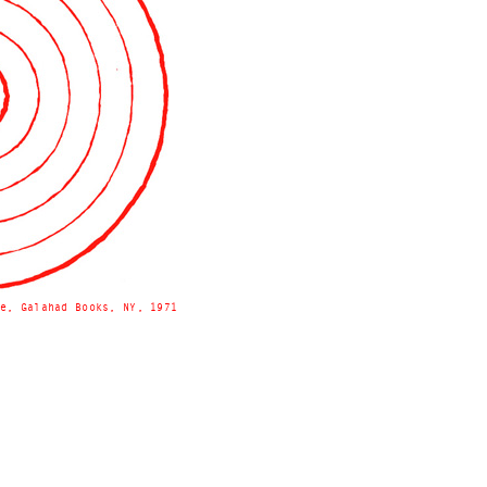
e, Galahad Books, NY, 1971