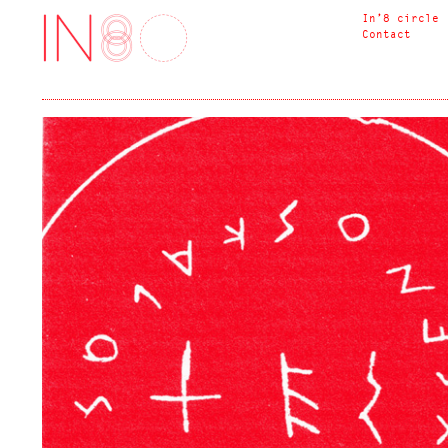
In’8 circle
Contact