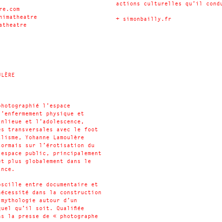
actions culturelles qu’il cond
re.com
nimatheatre
+
simonbailly.fr
atheatre
ULÈRE
photographié l’espace
l’enfermement physique et
anlieue et l’adolescence,
es transversales avec le foot
alisme, Yohanne Lamoulère
sormais sur l’érotisation du
’espace public, principalement
et plus globalement dans le
ance.
oscille entre documentaire et
nécessité dans la construction
 mythologie autour d’un
uel qu’il soit. Qualifiée
ns la presse de « photographe