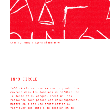
Graffiti dans l'Agora athénienne
IN’8 CIRCLE
In’8 circle est une maison de production
œuvrant dans les domaines du théâtre, de
la danse et du cirque. C’est un lieu
ressource pour penser son développement,
mettre en place une organisation ou
fabriquer ses outils de gestion et de