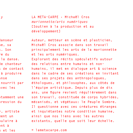
ly
LA META-CARPE • Michaël Cros
marionnette/arts numériques
[Soutien à la production et au
développement]
danseur
Auteur, metteur en scène et plasticien,
ue, sa
Michaël Cros associe dans son travail
s. Son
principalement les arts de la marionnette
re du
et les arts numériques.
 la danse.
Explorant des récits spéculatifs autour
de chanteur
des relations entre humains et non-
s de contact
humains, il met en dialogue art & science
 à produire
dans le cadre de ses créations en invitant
anse
dans ses projets des anthropologues,
 nourrit par
éthologues, et philosophes, aux côtés de
avec les
l’équipe artistique. Depuis plus de dix
ans, une figure revient régulièrement dans
otamment une
son travail, constituée de corps hybrides,
pression du
mécanisés, et végétaux: le Peuple Sombre.
Il questionne avec ces créatures étranges
y, artiste
et inquiétantes notre condition humaine,
ment un
ainsi que nos liens avec les autres
pulaire à
existants, quelle que soit leur échelle.
ent à
+
lametacarpe.com
n et les