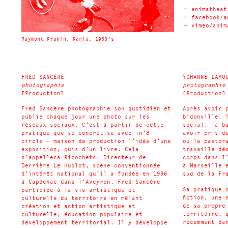
+
animatheat
+
facebook/a
+
vimeo/anim
Raymond Prunin, Paris, 1950's
FRED SANC
È
RE
YOHANNE LAMO
photographie
photographie
[Production]
[Production]
Fred Sancère photographie son quotidien et
Après avoir 
publie chaque jour une photo sur les
bidonville, 
réseaux sociaux. C’est à partir de cette
social, la b
pratique que se concrétise avec in’8
avoir pris d
circle • maison de production l’idée d’une
ou le pastor
exposition, puis d’un livre. Cela
travaille dé
s’appellera Ricochets. Directeur de
corps dans l
Derrière Le Hublot, scène conventionnée
à Marseille 
d’intérêt national qu’il a fondée en 1996
sud de la Fr
à Capdenac dans l’Aveyron, Fred Sancère
Sa pratique 
participe à la vie artistique et
fiction, une 
culturelle du territoire en mêlant
de sa propre
création et action artistique et
territoire, q
culturelle, éducation populaire et
récemment da
développement territorial. Il y développe