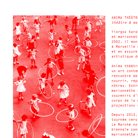
ANIMA THÉÂTR
théâtre & ma
Yiorgos Kara
et marionnet
2002, il mon
à Marseille 
et en assure
artistique 
Anima théâtr
un art conte
rencontre de
nourrir, rep
nôtres. Entr
marionnette 
souvenirs d’
corps de la 
projections 
Depuis 2013,
tournée vers
Le Marché no
biennale con
marionnette 