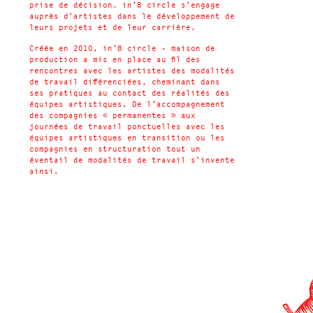
prise de décision. in’8 circle s’engage
auprès d’artistes dans le développement de
leurs projets et de leur carrière.
Créée en 2010, in’8 circle • maison de
production a mis en place au fil des
rencontres avec les artistes des modalités
de travail différenciées, cheminant dans
ses pratiques au contact des réalités des
équipes artistiques. De l’accompagnement
des compagnies « permanentes » aux
journées de travail ponctuelles avec les
équipes artistiques en transition ou les
compagnies en structuration tout un
éventail de modalités de travail s’invente
ainsi.