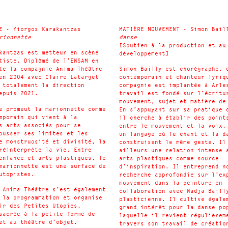
E • Yiorgos Karakantzas
MATIÈRE MOUVEMENT • Simon Bail
rionnette
danse
[Soutien à la production et au
kantzas est metteur en scène
développement]
tiste. Diplômé de l’ENSAM en
te la compagnie Anima Théâtre
Simon Bailly est chorégraphe, 
en 2004 avec Claire Latarget
contemporain et chanteur lyriq
 totalement la direction
compagnie est implantée à Arle
depuis 2021.
travail est fondé sur l’écritu
mouvement, sujet et matière de
e promeut la marionnette comme
En s’appuyant sur sa pratique 
mporain qui vient à la
il cherche à établir des point
s arts associés pour se
entre le mouvement et la voix,
ousser ses limites et les
un langage où le chant et la d
e monstruosité et divinité, la
construisent le même geste. Il
réinterprète la vie. Entre
ailleurs une relation intense 
enfance et arts plastiques, le
arts plastiques comme source
marionnette est une surface de
d’inspiration. Il entreprend n
utopistes.
recherche approfondie sur l’ex
mouvement dans la peinture en
 Anima Théâtre s’est également
collaboration avec Nadja Baill
 la programmation et organise
plasticienne. Il cultive égale
ir des Petites Utopies,
grand intérêt pour la danse po
sacrée à la petite forme de
laquelle il revient régulièrem
et au théâtre d’objet.
travers son travail de créatio