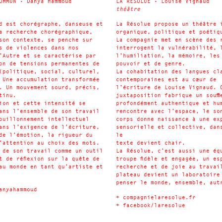
OMMUN • Danya Hammoud
LA RESOLUE • Louise Vignaud
théâtre
d est chorégraphe, danseuse et
La Résolue propose un théâtre 
a recherche chorégraphique,
organique, politique et poétiq
son contexte, se penche sur
La compagnie met en scène des 
s de violences dans nos
interrogent la vulnérabilité, 
’Autre et se caractérise par
l’humiliation, la mémoire, les
on de tensions permanentes de
pouvoir et de genre.
(politique, social, culturel,
La cohabitation des langues cl
 Une accumulation transformée
contemporaines est au cœur de
. Un mouvement sourd, précis,
l’écriture de Louise Vignaud. 
tinu.
juxtaposition fabrique un souffl
ion et cette intensité se
profondément authentique et hu
ans l’ensemble de son travail
rencontre avec l’espace, le so
ouillonnement intellectuel
corps donne naissance à une ex
ans l’exigence de l’écriture,
sensorielle et collective, dan
de l’émotion, la rigueur du
le
’attention au choix des mots.
texte devient chair.
 de son travail comme un outil
La Résolue, c’est aussi une éq
t de réflexion sur la quête de
troupe fidèle et engagée, un es
au monde en tant qu’artiste et
recherche et de joie au travai
plateau devient un laboratoire
penser le monde, ensemble, aut
anyahammoud
+
compagnielaresolue.fr
+
facebook/laresolue