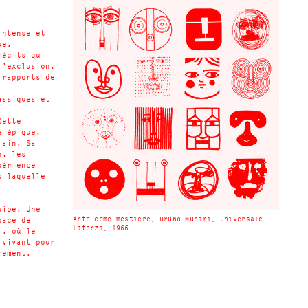
intense et
ue.
récits qui
l’exclusion,
 rapports de
assiques et
Cette
e épique,
main. Sa
n, les
périence
s laquelle
uipe. Une
Arte come mestiere, Bruno Munari, Universale
pace de
Laterza, 1966
l, où le
 vivant pour
rement.