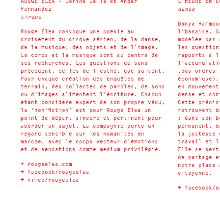
ROUGE ELEA • Corine Cella et Ander
L’HEURE EN C
Fernandez
danse
cirque
Danya Hammou
Rouge Elea convoque une poésie au
libanaise. S
croisement du cirque aérien, de la danse,
modelée par 
de la musique, des objets et de l’image.
les question
Le corps et la musique sont au centre de
rapports à l
ses recherches. Les questions de sens
l’accumulati
précèdent, celles de l’esthétique suivent.
tous ordres 
Pour chaque création des enquêtes de
économique).
terrain, des collectes de paroles, de sons
en mouvement
ou d’images alimentent l’écriture. Chacun
dense et con
étant considéré expert de son propre vécu,
Cette précis
la ‘non-fiction’ est pour Rouge Elea un
retrouvent d
point de départ sincère et pertinent pour
: dans son b
aborder un sujet. La compagnie porte un
permanent, d
regard sensible sur les humanités en
la justesse 
marche, avec le corps vecteur d’émotions
travail et l
et de sensations comme medium privilégié.
Elle se sert
de partage e
+
rougeelea.com
notre place 
+
facebook/rougeelea
citoyenne.
+
vimeo/rougeelea
+
facebook/d