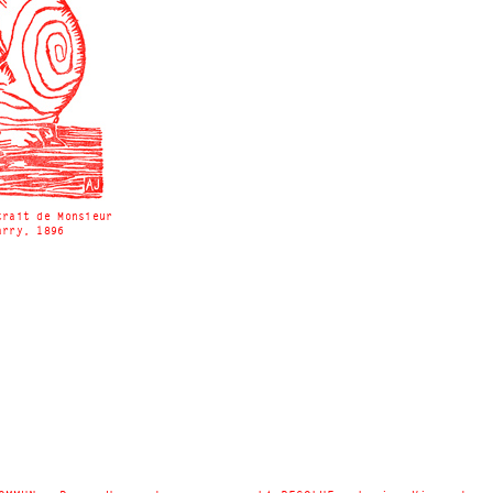
trait de Monsieur
arry, 1896